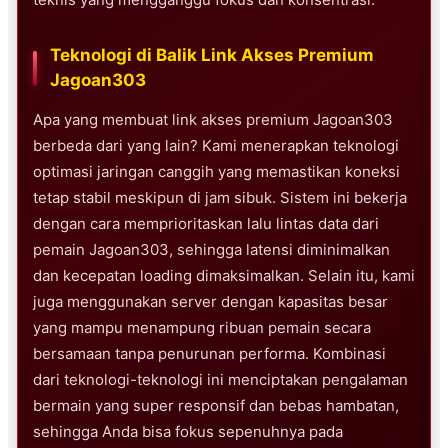
Teknologi di Balik Link Akses Premium
Jagoan303
Apa yang membuat link akses premium Jagoan303
berbeda dari yang lain? Kami menerapkan teknologi
optimasi jaringan canggih yang memastikan koneksi
tetap stabil meskipun di jam sibuk. Sistem ini bekerja
dengan cara memprioritaskan lalu lintas data dari
pemain Jagoan303, sehingga latensi diminimalkan
dan kecepatan loading dimaksimalkan. Selain itu, kami
juga menggunakan server dengan kapasitas besar
yang mampu menampung ribuan pemain secara
bersamaan tanpa penurunan performa. Kombinasi
dari teknologi-teknologi ini menciptakan pengalaman
bermain yang super responsif dan bebas hambatan,
sehingga Anda bisa fokus sepenuhnya pada