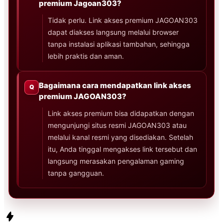
premium Jagoan303?
Tidak perlu. Link akses premium JAGOAN303
dapat diakses langsung melalui browser
tanpa instalasi aplikasi tambahan, sehingga
lebih praktis dan aman.
Bagaimana cara mendapatkan link akses
premium JAGOAN303?
Link akses premium bisa didapatkan dengan
mengunjungi situs resmi JAGOAN303 atau
melalui kanal resmi yang disediakan. Setelah
itu, Anda tinggal mengakses link tersebut dan
langsung merasakan pengalaman gaming
tanpa gangguan.