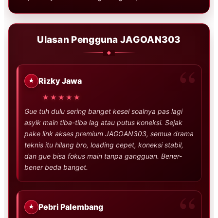
Ulasan Pengguna JAGOAN303
Rizky Jawa
★★★★★
Gue tuh dulu sering banget kesel soalnya pas lagi
asyik main tiba-tiba lag atau putus koneksi. Sejak
pake link akses premium JAGOAN303, semua drama
teknis itu hilang bro, loading cepet, koneksi stabil,
dan gue bisa fokus main tanpa gangguan. Bener-
bener beda banget.
Pebri Palembang