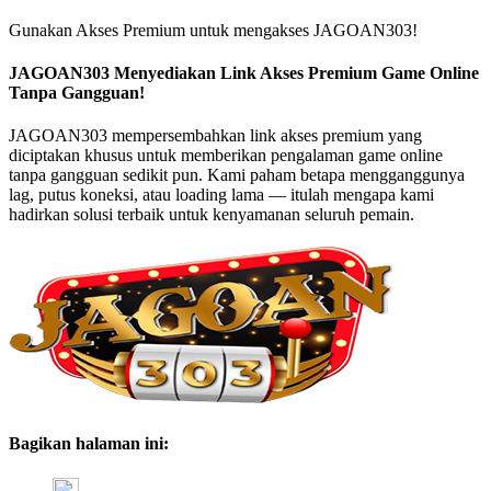
Gunakan
Akses Premium
untuk mengakses
JAGOAN303!
JAGOAN303 Menyediakan Link Akses Premium Game Online
Tanpa Gangguan!
JAGOAN303 mempersembahkan link akses premium yang
diciptakan khusus untuk memberikan pengalaman game online
tanpa gangguan sedikit pun. Kami paham betapa mengganggunya
lag, putus koneksi, atau loading lama — itulah mengapa kami
hadirkan solusi terbaik untuk kenyamanan seluruh pemain.
Bagikan halaman ini: