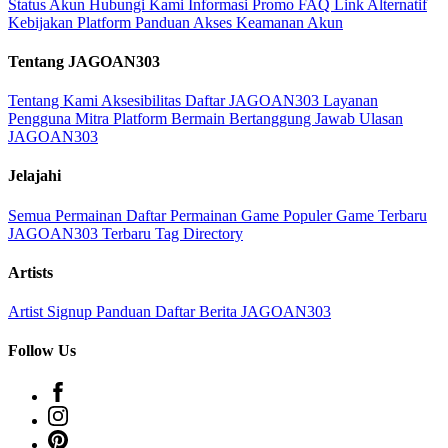
Status Akun
Hubungi Kami
Informasi Promo
FAQ
Link Alternatif
Kebijakan Platform
Panduan Akses
Keamanan Akun
Tentang JAGOAN303
Tentang Kami
Aksesibilitas
Daftar JAGOAN303
Layanan
Pengguna
Mitra Platform
Bermain Bertanggung Jawab
Ulasan
JAGOAN303
Jelajahi
Semua Permainan
Daftar Permainan
Game Populer
Game Terbaru
JAGOAN303 Terbaru
Tag Directory
Artists
Artist Signup
Panduan Daftar
Berita JAGOAN303
Follow Us