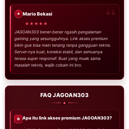
Mario Bekasi
★★★★★
JAGOAN303 bener-bener ngasih pengalaman
gaming yang sesungguhnya. Link akses premium
bikin gue bisa main tenang tanpa gangguan teknis.
Server-nya kuat, koneksi stabil, dan semuanya
terasa super responsif. Buat yang muak sama
masalah teknis, wajib cobain ini bro.
FAQ JAGOAN303
Apa itu link akses premium JAGOAN303?