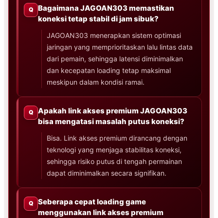
Bagaimana JAGOAN303 memastikan
koneksi tetap stabil di jam sibuk?
JAGOAN303 menerapkan sistem optimasi
jaringan yang memprioritaskan lalu lintas data
dari pemain, sehingga latensi diminimalkan
dan kecepatan loading tetap maksimal
meskipun dalam kondisi ramai.
Apakah link akses premium JAGOAN303
bisa mengatasi masalah putus koneksi?
Bisa. Link akses premium dirancang dengan
teknologi yang menjaga stabilitas koneksi,
sehingga risiko putus di tengah permainan
dapat diminimalkan secara signifikan.
Seberapa cepat loading game
menggunakan link akses premium