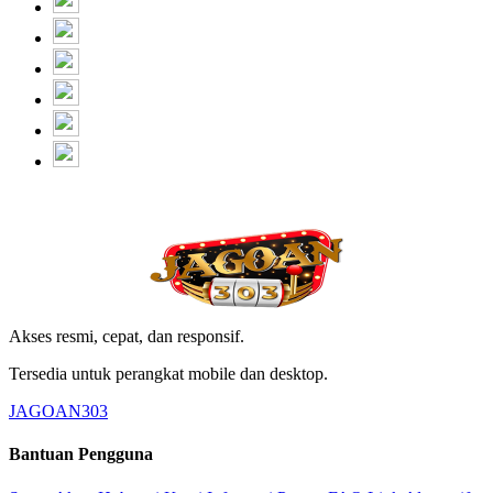
Akses resmi, cepat, dan responsif.
Tersedia untuk perangkat mobile dan desktop.
JAGOAN303
Bantuan Pengguna