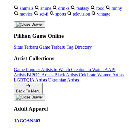
animals
anime
drinks
fantasy
food
funny
movies
sci-fi
sports
television
vintage
Pilihan Game Online
Situs Terbaru
Game Terbaru
Tag Directory
Artist Collections
Game Populer
Artists to Watch
Creators to Watch
AAPI
Artists
BIPOC Artists
Black Artists
Celebrate Women Artists
LGBTQIA Artists
Ukrainian Artists
Back To Menu
Adult Apparel
JAGOAN303