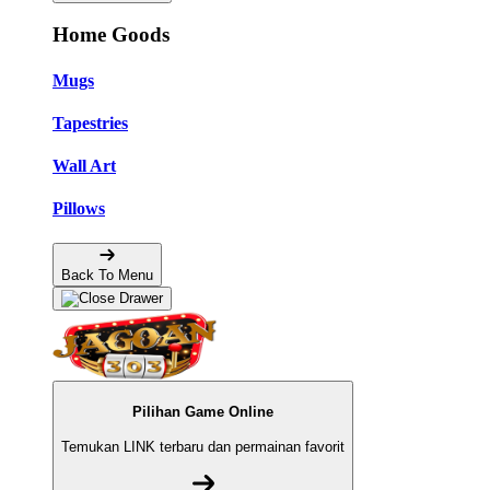
Home Goods
Mugs
Tapestries
Wall Art
Pillows
Back To Menu
Pilihan Game Online
Temukan LINK terbaru dan permainan favorit