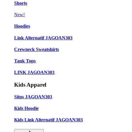
Shorts
New!
Hoodies
Link Alternatif JAGOAN303
Crewneck Sweatshirts
Tank Tops
LINK JAGOAN303
Kids Apparel
Situs JAGOAN303
Kids Hoodie
Kids Link Alternatif JAGOAN303