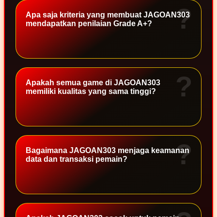
Apa saja kriteria yang membuat JAGOAN303
TY Toys
mendapatkan penilaian Grade A+?
U
V
Apakah semua game di JAGOAN303
memiliki kualitas yang sama tinggi?
Veja
Vitaflow
Vtech
W
Bagaimana JAGOAN303 menjaga keamanan
data dan transaksi pemain?
Waterland
Wellness
X