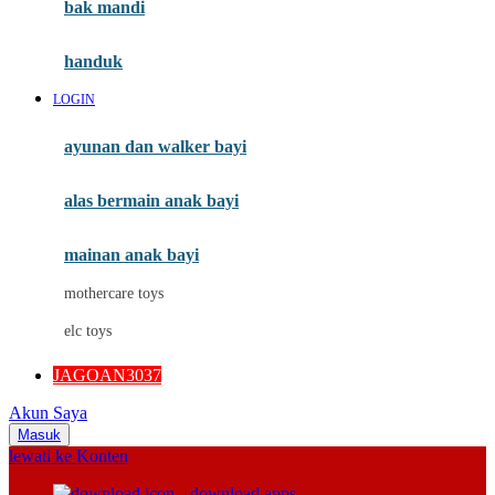
Moby
bak mandi
Momami
handuk
Mothercare
LOGIN
Mustela
ayunan dan walker bayi
My Buddy Tag
My K
alas bermain anak bayi
N
mainan anak bayi
Naif
mothercare toys
Nike
elc toys
Nordic Natural
JAGOAN3037
Nuby
Akun Saya
Nuna
Masuk
lewati ke Konten
O
download apps