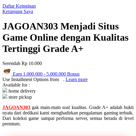
Q
Daftar Keinginan
Keranjang Saya
QV Baby
JAGOAN303 Menjadi Situs
R
Game Online dengan Kualitas
Real Shades
Tertinggi Grade A+
Red Castle
Ribbon Madness
Serendah
Rp 10.000
S
Earn
1.000.000
-
5.000.000
Bonus
Use Installment Options from
.
Learn more
Sebamed
Available for :
home delivery
Silver Cross
store pickup
Simply Idea
JAGOAN303
gak main-main soal kualitas. Grade A+ adalah bukti
nyata dari dedikasi kami menghadirkan pengalaman gaming terbaik.
Skip Hop
Dari koleksi game sampai performa server, semua berada di level
premium.
Spectra
Squishmallows