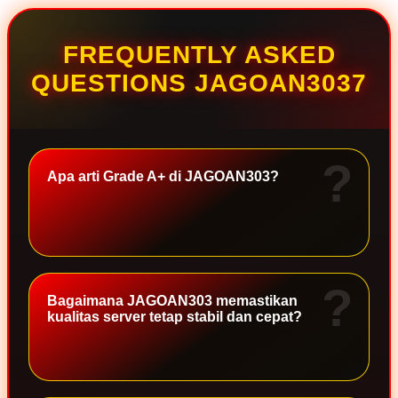
Starbooks
FREQUENTLY ASKED
Stick-O
QUESTIONS JAGOAN3037
Stokke
Sudocrem
Sumimo
Sunnylife
Apa arti Grade A+ di JAGOAN303?
Sun-Staches
Swimava
T
Bagaimana JAGOAN303 memastikan
Tommee Tippee
kualitas server tetap stabil dan cepat?
Trunki
Tutti Bambini
Twistshake