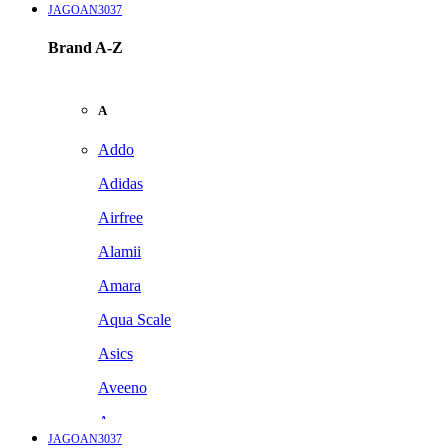
JAGOAN3037
Brand A-Z
A
Addo
Adidas
Airfree
Alamii
Amara
Aqua Scale
Asics
Aveeno
Awan
JAGOAN3037