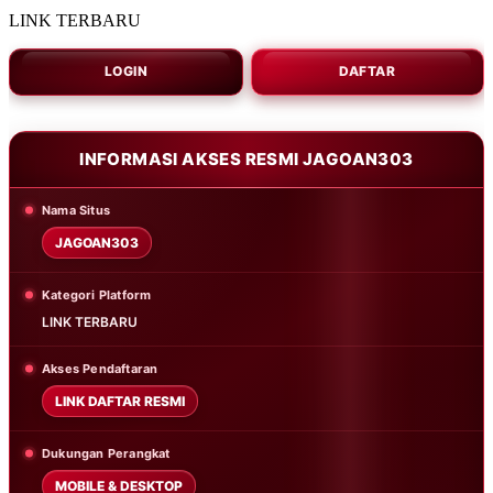
LINK TERBARU
LOGIN
DAFTAR
INFORMASI AKSES RESMI JAGOAN303
Nama Situs
JAGOAN303
Kategori Platform
LINK TERBARU
Akses Pendaftaran
LINK DAFTAR RESMI
Dukungan Perangkat
MOBILE & DESKTOP