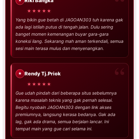
Riki Bangka
★★★★★
Yang bikin gue betah di JAGOAN303 tuh karena gak
ada lagi istilah putus di tengah jalan. Dulu sering
banget momen kemenangan buyar gara-gara
koneksi ilang. Sekarang mah aman terkendali, semua
sesi main terasa mulus dan menyenangkan.
Rendy Tj.Priok
★★★★★
Gue udah pindah dari beberapa situs sebelumnya
karena masalah teknis yang gak pernah selesai.
Begitu nyobain JAGOAN303 dengan link akses
premiumnya, langsung kerasa bedanya. Gak ada
lag, gak ada drama, semua berjalan lancar. Ini
tempat main yang gue cari selama ini.