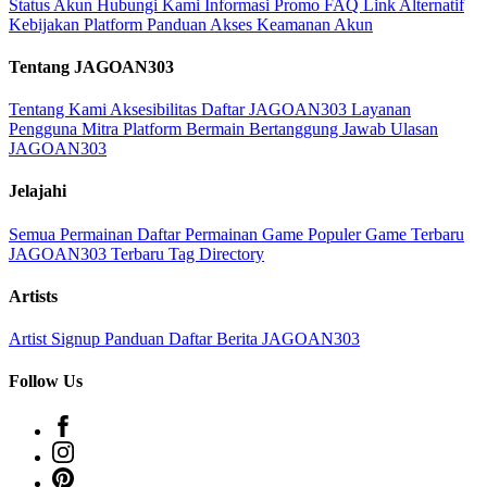
Status Akun
Hubungi Kami
Informasi Promo
FAQ
Link Alternatif
Kebijakan Platform
Panduan Akses
Keamanan Akun
Tentang JAGOAN303
Tentang Kami
Aksesibilitas
Daftar JAGOAN303
Layanan
Pengguna
Mitra Platform
Bermain Bertanggung Jawab
Ulasan
JAGOAN303
Jelajahi
Semua Permainan
Daftar Permainan
Game Populer
Game Terbaru
JAGOAN303 Terbaru
Tag Directory
Artists
Artist Signup
Panduan Daftar
Berita JAGOAN303
Follow Us