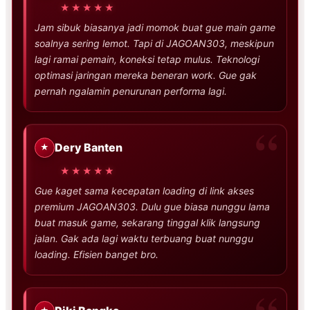
★★★★★
Jam sibuk biasanya jadi momok buat gue main game
soalnya sering lemot. Tapi di JAGOAN303, meskipun
lagi ramai pemain, koneksi tetap mulus. Teknologi
optimasi jaringan mereka beneran work. Gue gak
pernah ngalamin penurunan performa lagi.
Dery Banten
★★★★★
Gue kaget sama kecepatan loading di link akses
premium JAGOAN303. Dulu gue biasa nunggu lama
buat masuk game, sekarang tinggal klik langsung
jalan. Gak ada lagi waktu terbuang buat nunggu
loading. Efisien banget bro.