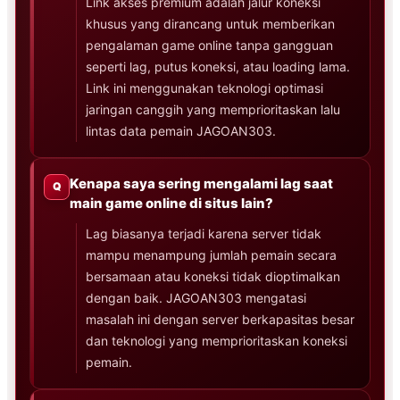
Link akses premium adalah jalur koneksi
khusus yang dirancang untuk memberikan
pengalaman game online tanpa gangguan
seperti lag, putus koneksi, atau loading lama.
Link ini menggunakan teknologi optimasi
jaringan canggih yang memprioritaskan lalu
lintas data pemain JAGOAN303.
Kenapa saya sering mengalami lag saat
main game online di situs lain?
Lag biasanya terjadi karena server tidak
mampu menampung jumlah pemain secara
bersamaan atau koneksi tidak dioptimalkan
dengan baik. JAGOAN303 mengatasi
masalah ini dengan server berkapasitas besar
dan teknologi yang memprioritaskan koneksi
pemain.