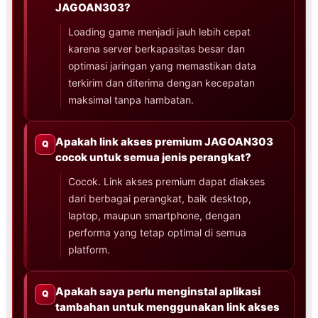
JAGOAN303?
Loading game menjadi jauh lebih cepat
karena server berkapasitas besar dan
optimasi jaringan yang memastikan data
terkirim dan diterima dengan kecepatan
maksimal tanpa hambatan.
Apakah link akses premium JAGOAN303
cocok untuk semua jenis perangkat?
Cocok. Link akses premium dapat diakses
dari berbagai perangkat, baik desktop,
laptop, maupun smartphone, dengan
performa yang tetap optimal di semua
platform.
Apakah saya perlu menginstal aplikasi
tambahan untuk menggunakan link akses