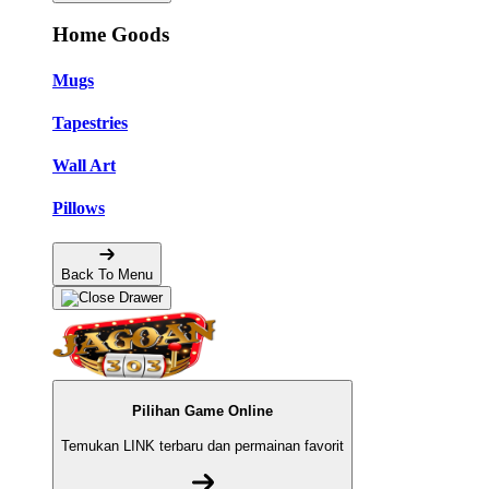
Home Goods
Mugs
Tapestries
Wall Art
Pillows
Back To Menu
Pilihan Game Online
Temukan LINK terbaru dan permainan favorit