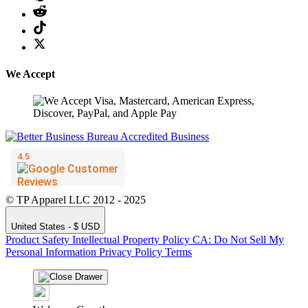
We Accept
© TP Apparel LLC 2012 - 2025
United States - $ USD
Product Safety
Intellectual Property Policy
CA: Do Not Sell My
Personal Information
Privacy Policy
Terms