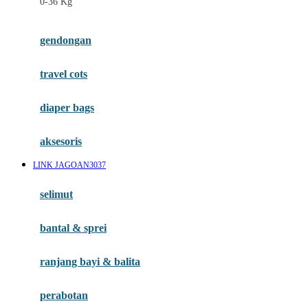
0-36 Kg
Fisher Price
Flipper
gendongan
Friends Of Sally
travel cots
G
diaper bags
Gb
Geko
aksesoris
Graco
LINK JAGOAN3037
Gund
selimut
H
bantal & sprei
Habbie
Haenim
ranjang bayi & balita
Happy Horse
perabotan
Happy Tummy