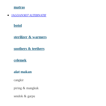
Hauck
matras
Havaianas
JAGOAN3037 ALTERNATIF
Hegen
botol
Hot Wheels
sterilizer & warmers
Hybrid
soothers & teethers
I
Inlacta DHA
celemek
Interlac
alat makan
Ivenet
cangkir
J
piring & mangkuk
Jack N Jill
sendok & garpu
Joie