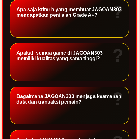
Apa saja kriteria yang membuat JAGOAN303
TY Toys
mendapatkan penilaian Grade A+?
U
V
Apakah semua game di JAGOAN303
memiliki kualitas yang sama tinggi?
Veja
Vitaflow
Vtech
W
Bagaimana JAGOAN303 menjaga keamanan
data dan transaksi pemain?
Waterland
Wellness
X