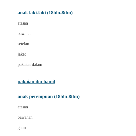
Bumkins
anak laki-laki (18bln-8thn)
C
atasan
Cetaphil
bawahan
Chicco
setelan
Childlife
jaket
Clevamama
pakaian dalam
Cocolatte
Cottonseeds
pakaian ibu hamil
Cozy N Safe
anak perempuan (18bln-8thn)
Crane
atasan
Cybex
bawahan
D
gaun
Dae Organics