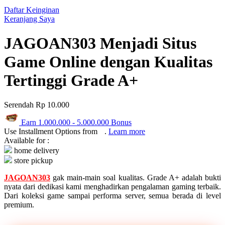
Q
Daftar Keinginan
Keranjang Saya
QV Baby
JAGOAN303 Menjadi Situs
R
Game Online dengan Kualitas
Real Shades
Tertinggi Grade A+
Red Castle
Ribbon Madness
Serendah
Rp 10.000
S
Earn
1.000.000
-
5.000.000
Bonus
Use Installment Options from
.
Learn more
Sebamed
Available for :
home delivery
Silver Cross
store pickup
Simply Idea
JAGOAN303
gak main-main soal kualitas. Grade A+ adalah bukti
nyata dari dedikasi kami menghadirkan pengalaman gaming terbaik.
Skip Hop
Dari koleksi game sampai performa server, semua berada di level
premium.
Spectra
Squishmallows