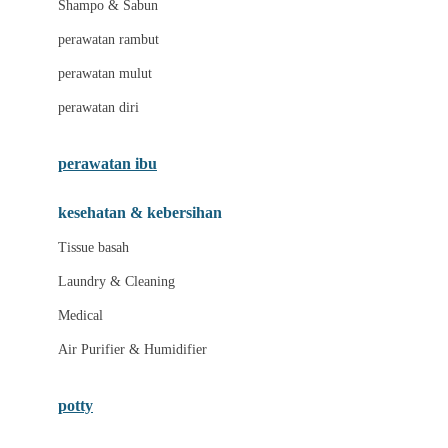
Shampo & Sabun
Love To Dream
perawatan rambut
perawatan mulut
M
perawatan diri
Magformers
Mama's Choice
perawatan ibu
Mamas&Papas
kesehatan & kebersihan
Mamaway
Tissue basah
Maxi Cosi
Laundry & Cleaning
Megabloks
Medical
Micro
Air Purifier & Humidifier
MiDeer
Mimi & Lula
potty
Mini Monkey