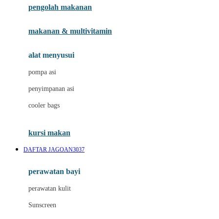
pengolah makanan
Joolz
Jujube
makanan & multivitamin
K
alat menyusui
Kiddycuts
pompa asi
Kumon
penyimpanan asi
L
cooler bags
Leapfrog
kursi makan
Leclerc
DAFTAR JAGOAN3037
Lee Vierra
Lillebaby
perawatan bayi
Little Bird Told Me
perawatan kulit
Little Miss Janis
Sunscreen
London Taxi