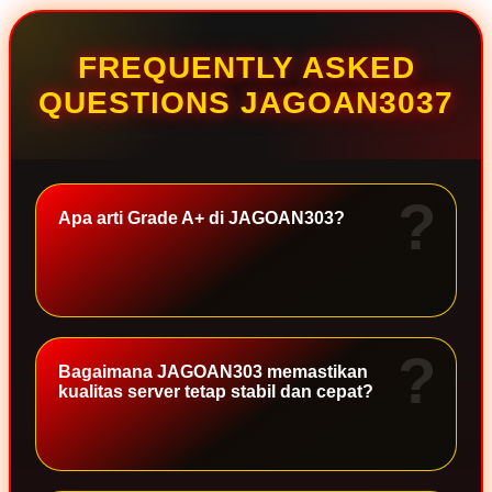
Starbooks
FREQUENTLY ASKED
Stick-O
QUESTIONS JAGOAN3037
Stokke
Sudocrem
Sumimo
Sunnylife
Apa arti Grade A+ di JAGOAN303?
Sun-Staches
Swimava
T
Bagaimana JAGOAN303 memastikan
Tommee Tippee
kualitas server tetap stabil dan cepat?
Trunki
Tutti Bambini
Twistshake