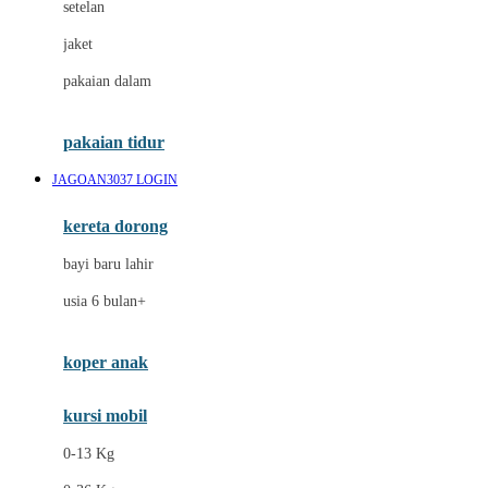
setelan
Docare
jaket
Doona
pakaian dalam
Down To Earth
Drew
pakaian tidur
Dr. Brown's
JAGOAN3037 LOGIN
E
kereta dorong
ELC
bayi baru lahir
Ergobaby
usia 6 bulan+
Expert Care
koper anak
Ezyroller
kursi mobil
F
0-13 Kg
Felt So Sweet