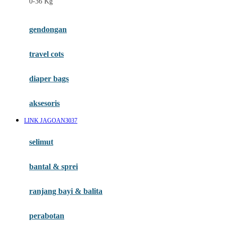
0-36 Kg
Fisher Price
Flipper
gendongan
Friends Of Sally
travel cots
G
diaper bags
Gb
Geko
aksesoris
Graco
LINK JAGOAN3037
Gund
selimut
H
bantal & sprei
Habbie
Haenim
ranjang bayi & balita
Happy Horse
perabotan
Happy Tummy