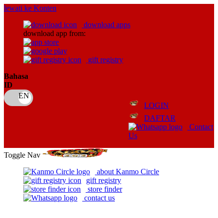
lewati ke Konten
download apps
download app from:
gift registry
Bahasa
ID
LOGIN
DAFTAR
Contact
Us
Toggle Nav
about Kanmo Circle
gift registry
store finder
contact us