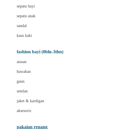
Bio Oil
sepatu bayi
Biolane
sepatu anak
Bite Fighters
sandal
Bizzi Growin
kaus kaki
Blackmores
fashion bayi (0bln-3thn)
Blooming Marvellous
atasan
Bonnels
bawahan
Bravado
gaun
Bruder
setelan
Brush Baby
jaket & kardigan
Buds Organics
aksesoris
Bugaboo
Buggygear
pakaian renang