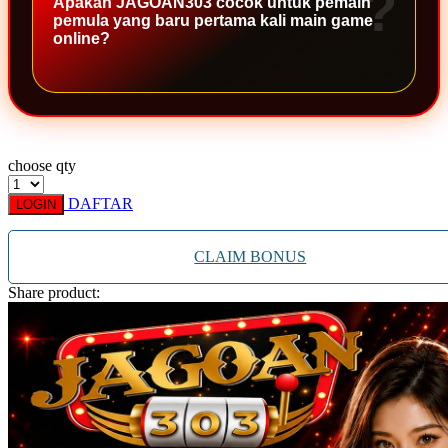
Apakah JAGOAN303 cocok untuk pemain
Xootz
pemula yang baru pertama kali main game
online?
Y
Yamatoya
Z
choose qty
Zaxy
DAFTAR
Zoggs
LOGIN
0-9
CLAIM BONUS
4Moms
Share product:
59S