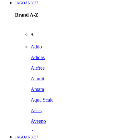
JAGOAN3037
Brand A-Z
A
Addo
Adidas
Airfree
Alamii
Amara
Aqua Scale
Asics
Aveeno
Awan
JAGOAN3037