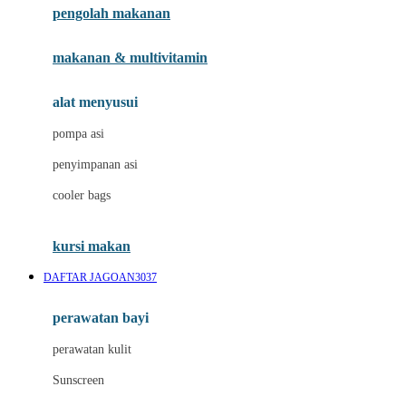
pengolah makanan
Joolz
Jujube
makanan & multivitamin
K
alat menyusui
Kiddycuts
pompa asi
Kumon
penyimpanan asi
L
cooler bags
Leapfrog
kursi makan
Leclerc
DAFTAR JAGOAN3037
Lee Vierra
Lillebaby
perawatan bayi
Little Bird Told Me
perawatan kulit
Little Miss Janis
Sunscreen
London Taxi