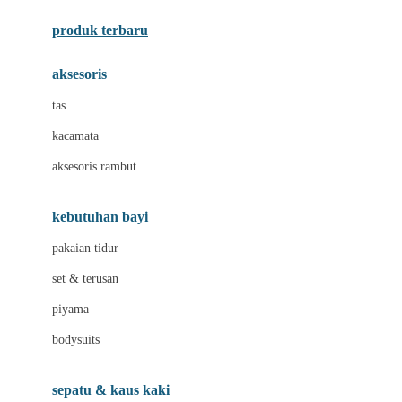
Azetabio
produk terbaru
B
aksesoris
Baabaasheepz
tas
Babiators
kacamata
Baby Dove
aksesoris rambut
Baby Jogger
Baby Rovega
kebutuhan bayi
Babybee
pakaian tidur
Banana Boat
set & terusan
Banz
piyama
Barbie
bodysuits
Beaba
Beauty Barn
sepatu & kaus kaki