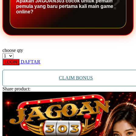
Apakah JAGOAN303 cocok untuk pemain
Xootz
pemula yang baru pertama kali main game
online?
Y
Yamatoya
Z
choose qty
Zaxy
DAFTAR
Zoggs
LOGIN
0-9
CLAIM BONUS
4Moms
Share product:
59S