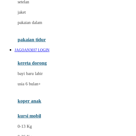
setelan
Docare
jaket
Doona
pakaian dalam
Down To Earth
Drew
pakaian tidur
Dr. Brown's
JAGOAN3037 LOGIN
E
kereta dorong
ELC
bayi baru lahir
Ergobaby
usia 6 bulan+
Expert Care
koper anak
Ezyroller
kursi mobil
F
0-13 Kg
Felt So Sweet