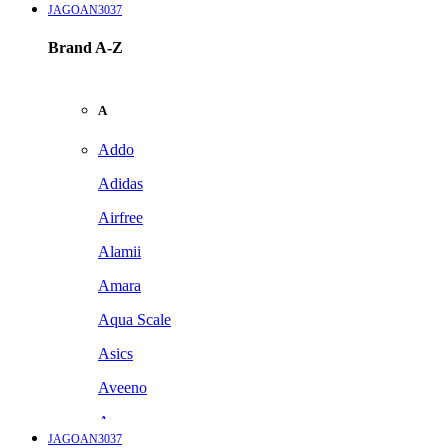
JAGOAN3037
Brand A-Z
A
Addo
Adidas
Airfree
Alamii
Amara
Aqua Scale
Asics
Aveeno
Awan
JAGOAN3037