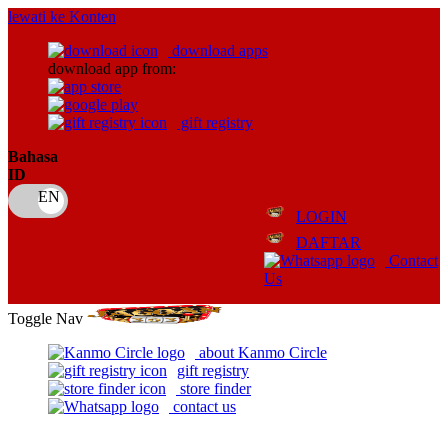
lewati ke Konten
download apps
download app from:
gift registry
Bahasa
ID
LOGIN
DAFTAR
Contact
Us
Toggle Nav
about Kanmo Circle
gift registry
store finder
contact us