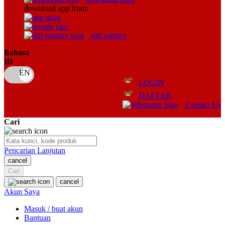
download app from:
Oh Ma Grain
Okiedog
gift registry
P
Bahasa
ID
Peachy
LOGIN
Phil & Ted's
DAFTAR
Philips Avent
Contact Us
Pigeon
Cari
Playgro
Pencarian Lanjutan
Poled Global
cancel
Cari
Ponycycle
cancel
Puma
Akun Saya
Pureats
Masuk / buat akun
Bantuan