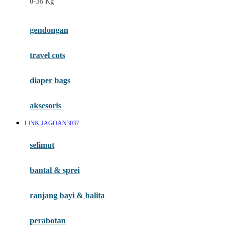
0-36 Kg
Fisher Price
Flipper
gendongan
Friends Of Sally
travel cots
G
diaper bags
Gb
Geko
aksesoris
Graco
LINK JAGOAN3037
Gund
selimut
H
bantal & sprei
Habbie
Haenim
ranjang bayi & balita
Happy Horse
perabotan
Happy Tummy