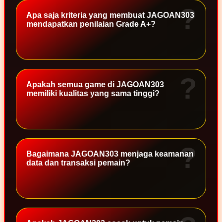
Apa saja kriteria yang membuat JAGOAN303
TY Toys
mendapatkan penilaian Grade A+?
U
V
Apakah semua game di JAGOAN303
memiliki kualitas yang sama tinggi?
Veja
Vitaflow
Vtech
W
Bagaimana JAGOAN303 menjaga keamanan
data dan transaksi pemain?
Waterland
Wellness
X