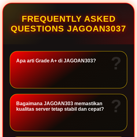
Starbooks
FREQUENTLY ASKED
Stick-O
QUESTIONS JAGOAN3037
Stokke
Sudocrem
Sumimo
Sunnylife
Apa arti Grade A+ di JAGOAN303?
Sun-Staches
Swimava
T
Bagaimana JAGOAN303 memastikan
Tommee Tippee
kualitas server tetap stabil dan cepat?
Trunki
Tutti Bambini
Twistshake