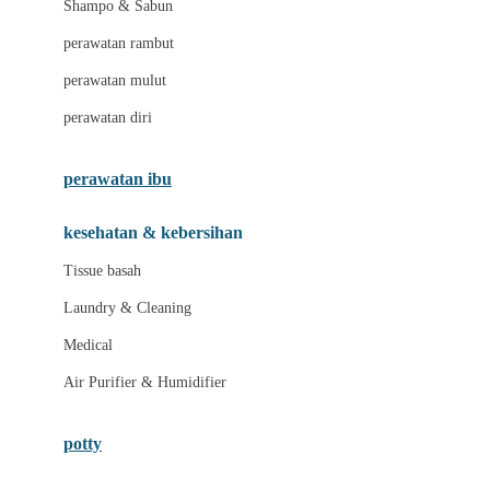
Shampo & Sabun
Love To Dream
perawatan rambut
perawatan mulut
M
perawatan diri
Magformers
Mama's Choice
perawatan ibu
Mamas&Papas
kesehatan & kebersihan
Mamaway
Tissue basah
Maxi Cosi
Laundry & Cleaning
Megabloks
Medical
Micro
Air Purifier & Humidifier
MiDeer
Mimi & Lula
potty
Mini Monkey