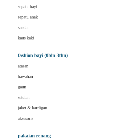
Bio Oil
sepatu bayi
Biolane
sepatu anak
Bite Fighters
sandal
Bizzi Growin
kaus kaki
Blackmores
fashion bayi (0bln-3thn)
Blooming Marvellous
atasan
Bonnels
bawahan
Bravado
gaun
Bruder
setelan
Brush Baby
jaket & kardigan
Buds Organics
aksesoris
Bugaboo
Buggygear
pakaian renang