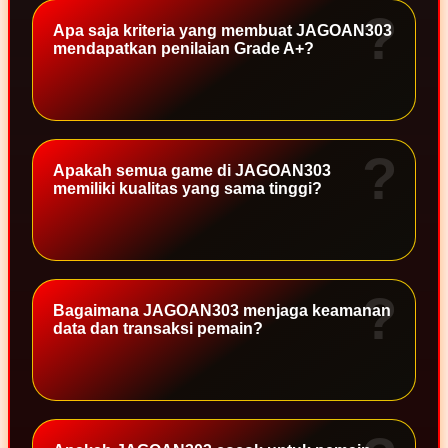
Apa saja kriteria yang membuat JAGOAN303
TY Toys
mendapatkan penilaian Grade A+?
U
V
Apakah semua game di JAGOAN303
memiliki kualitas yang sama tinggi?
Veja
Vitaflow
Vtech
W
Bagaimana JAGOAN303 menjaga keamanan
data dan transaksi pemain?
Waterland
Wellness
X