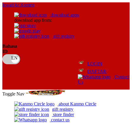
lewati ke Konten
download apps
download app from:
gift registry
Bahasa
ID
LOGIN
DAFTAR
Contact
Us
Toggle Nav
about Kanmo Circle
gift registry
store finder
contact us