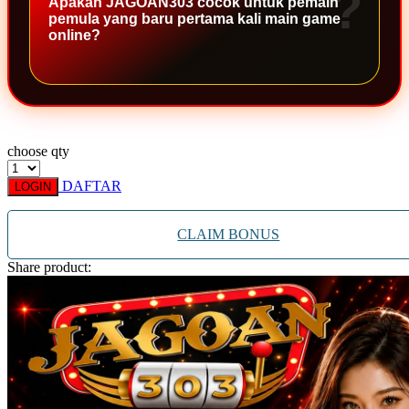
Apakah JAGOAN303 cocok untuk pemain
Xootz
pemula yang baru pertama kali main game
online?
Y
Yamatoya
Z
choose qty
Zaxy
DAFTAR
Zoggs
LOGIN
0-9
CLAIM BONUS
4Moms
Share product:
59S