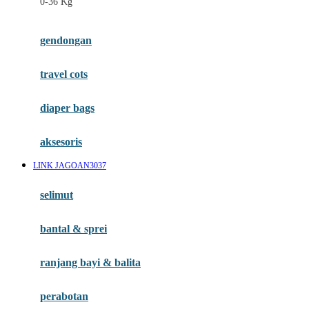
0-36 Kg
Fisher Price
Flipper
gendongan
Friends Of Sally
travel cots
G
diaper bags
Gb
Geko
aksesoris
Graco
LINK JAGOAN3037
Gund
selimut
H
bantal & sprei
Habbie
Haenim
ranjang bayi & balita
Happy Horse
perabotan
Happy Tummy