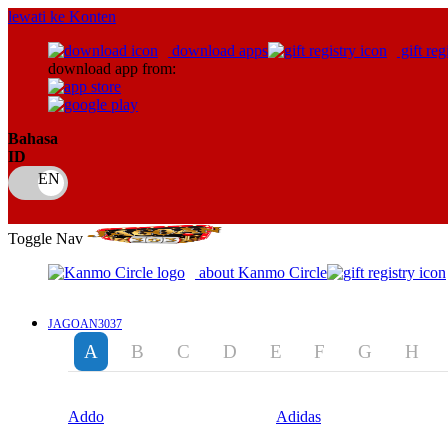
lewati ke Konten
download apps
gift reg
download app from:
Bahasa
ID
Toggle Nav
about Kanmo Circle
JAGOAN3037
A
B
C
D
E
F
G
H
Addo
Adidas