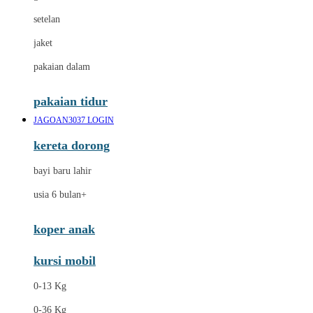
setelan
jaket
pakaian dalam
pakaian tidur
JAGOAN3037 LOGIN
kereta dorong
bayi baru lahir
usia 6 bulan+
koper anak
kursi mobil
0-13 Kg
0-36 Kg