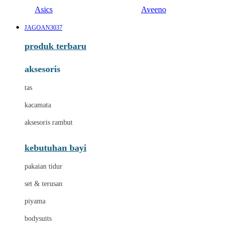
Asics
Aveeno
JAGOAN3037
produk terbaru
aksesoris
tas
kacamata
aksesoris rambut
kebutuhan bayi
pakaian tidur
set & terusan
piyama
bodysuits