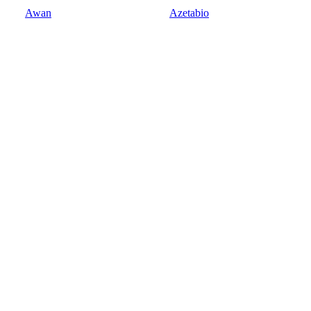
Awan
Azetabio