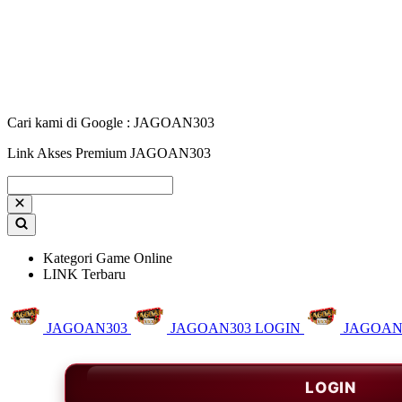
Cari kami di Google : JAGOAN303
Link Akses Premium JAGOAN303
Kategori Game Online
LINK Terbaru
JAGOAN303
JAGOAN303 LOGIN
JAGOAN
LOGIN