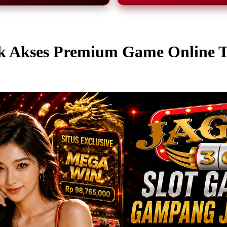
 Akses Premium Game Online 