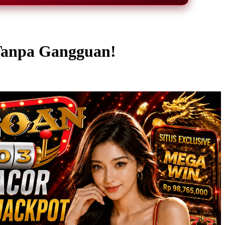
Tanpa Gangguan!