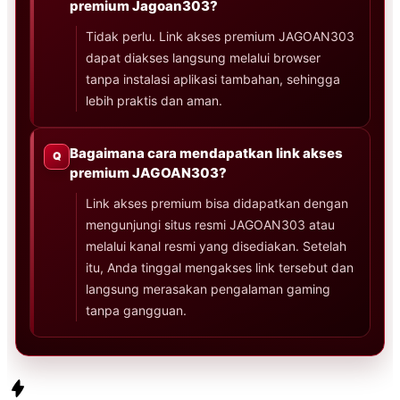
premium Jagoan303?
Tidak perlu. Link akses premium JAGOAN303
dapat diakses langsung melalui browser
tanpa instalasi aplikasi tambahan, sehingga
lebih praktis dan aman.
Bagaimana cara mendapatkan link akses
premium JAGOAN303?
Link akses premium bisa didapatkan dengan
mengunjungi situs resmi JAGOAN303 atau
melalui kanal resmi yang disediakan. Setelah
itu, Anda tinggal mengakses link tersebut dan
langsung merasakan pengalaman gaming
tanpa gangguan.