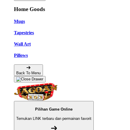
Home Goods
Mugs
Tapestries
Wall Art
Pillows
Back To Menu
Pilihan Game Online
Temukan LINK terbaru dan permainan favorit