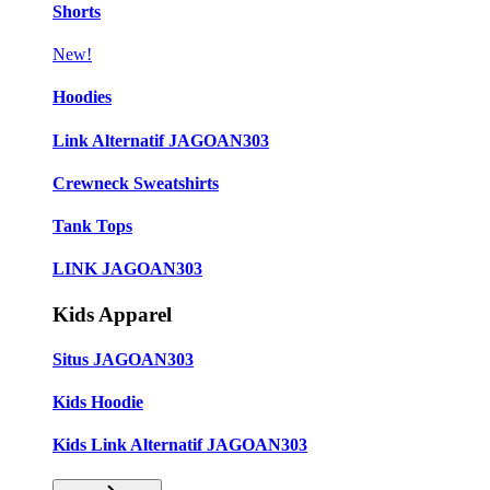
Shorts
New!
Hoodies
Link Alternatif JAGOAN303
Crewneck Sweatshirts
Tank Tops
LINK JAGOAN303
Kids Apparel
Situs JAGOAN303
Kids Hoodie
Kids Link Alternatif JAGOAN303