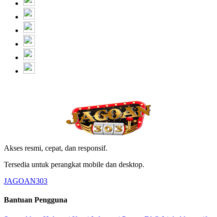
Akses resmi, cepat, dan responsif.
Tersedia untuk perangkat mobile dan desktop.
JAGOAN303
Bantuan Pengguna