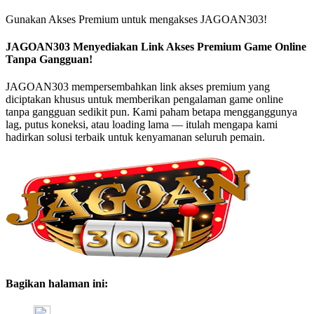
Gunakan
Akses Premium
untuk mengakses
JAGOAN303!
JAGOAN303 Menyediakan Link Akses Premium Game Online
Tanpa Gangguan!
JAGOAN303 mempersembahkan link akses premium yang
diciptakan khusus untuk memberikan pengalaman game online
tanpa gangguan sedikit pun. Kami paham betapa mengganggunya
lag, putus koneksi, atau loading lama — itulah mengapa kami
hadirkan solusi terbaik untuk kenyamanan seluruh pemain.
Bagikan halaman ini: