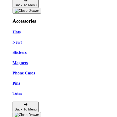
Back To Menu
Accessories
Hats
New!
Stickers
Magnets
Phone Cases
Pins
Totes
Back To Menu