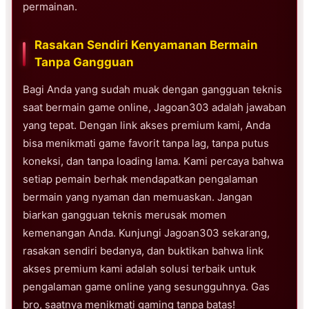
permainan.
Rasakan Sendiri Kenyamanan Bermain
Tanpa Gangguan
Bagi Anda yang sudah muak dengan gangguan teknis
saat bermain game online, Jagoan303 adalah jawaban
yang tepat. Dengan link akses premium kami, Anda
bisa menikmati game favorit tanpa lag, tanpa putus
koneksi, dan tanpa loading lama. Kami percaya bahwa
setiap pemain berhak mendapatkan pengalaman
bermain yang nyaman dan memuaskan. Jangan
biarkan gangguan teknis merusak momen
kemenangan Anda. Kunjungi Jagoan303 sekarang,
rasakan sendiri bedanya, dan buktikan bahwa link
akses premium kami adalah solusi terbaik untuk
pengalaman game online yang sesungguhnya. Gas
bro, saatnya menikmati gaming tanpa batas!