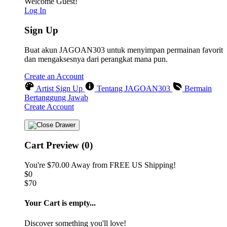
Welcome Guest!
Log In
Sign Up
Buat akun JAGOAN303 untuk menyimpan permainan favorit
dan mengaksesnya dari perangkat mana pun.
Create an Account
Artist Sign Up
Tentang JAGOAN303
Bermain
Bertanggung Jawab
Create Account
Cart Preview (0)
You're
$70.00
Away from
FREE US Shipping!
$0
$70
Your Cart is empty...
Discover something you'll love!