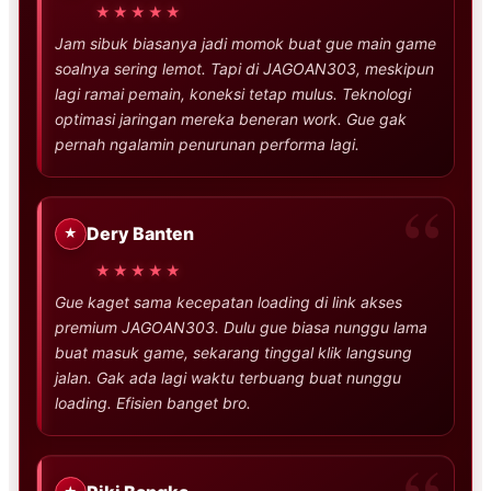
★★★★★
Jam sibuk biasanya jadi momok buat gue main game
soalnya sering lemot. Tapi di JAGOAN303, meskipun
lagi ramai pemain, koneksi tetap mulus. Teknologi
optimasi jaringan mereka beneran work. Gue gak
pernah ngalamin penurunan performa lagi.
Dery Banten
★★★★★
Gue kaget sama kecepatan loading di link akses
premium JAGOAN303. Dulu gue biasa nunggu lama
buat masuk game, sekarang tinggal klik langsung
jalan. Gak ada lagi waktu terbuang buat nunggu
loading. Efisien banget bro.