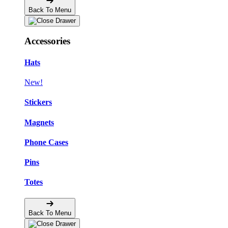
Back To Menu
Accessories
Hats
New!
Stickers
Magnets
Phone Cases
Pins
Totes
Back To Menu