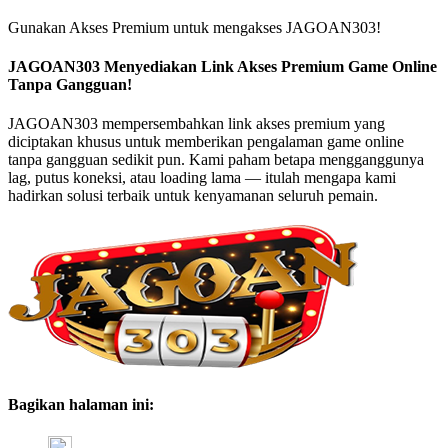
Gunakan
Akses Premium
untuk mengakses
JAGOAN303!
JAGOAN303 Menyediakan Link Akses Premium Game Online
Tanpa Gangguan!
JAGOAN303 mempersembahkan link akses premium yang
diciptakan khusus untuk memberikan pengalaman game online
tanpa gangguan sedikit pun. Kami paham betapa mengganggunya
lag, putus koneksi, atau loading lama — itulah mengapa kami
hadirkan solusi terbaik untuk kenyamanan seluruh pemain.
Bagikan halaman ini: