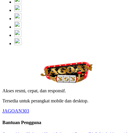
Akses resmi, cepat, dan responsif.
Tersedia untuk perangkat mobile dan desktop.
JAGOAN303
Bantuan Pengguna