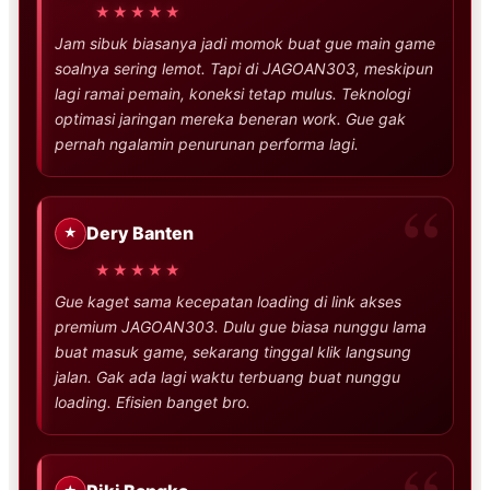
★★★★★
Jam sibuk biasanya jadi momok buat gue main game
soalnya sering lemot. Tapi di JAGOAN303, meskipun
lagi ramai pemain, koneksi tetap mulus. Teknologi
optimasi jaringan mereka beneran work. Gue gak
pernah ngalamin penurunan performa lagi.
Dery Banten
★★★★★
Gue kaget sama kecepatan loading di link akses
premium JAGOAN303. Dulu gue biasa nunggu lama
buat masuk game, sekarang tinggal klik langsung
jalan. Gak ada lagi waktu terbuang buat nunggu
loading. Efisien banget bro.