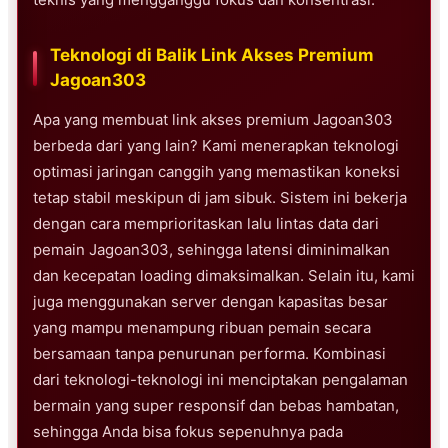
Teknologi di Balik Link Akses Premium
Jagoan303
Apa yang membuat link akses premium Jagoan303
berbeda dari yang lain? Kami menerapkan teknologi
optimasi jaringan canggih yang memastikan koneksi
tetap stabil meskipun di jam sibuk. Sistem ini bekerja
dengan cara memprioritaskan lalu lintas data dari
pemain Jagoan303, sehingga latensi diminimalkan
dan kecepatan loading dimaksimalkan. Selain itu, kami
juga menggunakan server dengan kapasitas besar
yang mampu menampung ribuan pemain secara
bersamaan tanpa penurunan performa. Kombinasi
dari teknologi-teknologi ini menciptakan pengalaman
bermain yang super responsif dan bebas hambatan,
sehingga Anda bisa fokus sepenuhnya pada