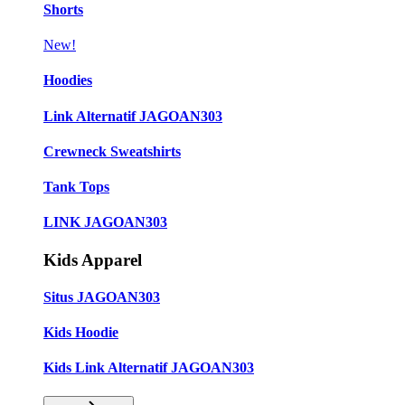
Shorts
New!
Hoodies
Link Alternatif JAGOAN303
Crewneck Sweatshirts
Tank Tops
LINK JAGOAN303
Kids Apparel
Situs JAGOAN303
Kids Hoodie
Kids Link Alternatif JAGOAN303