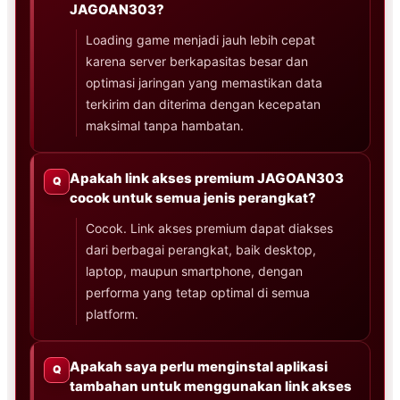
JAGOAN303?
Loading game menjadi jauh lebih cepat
karena server berkapasitas besar dan
optimasi jaringan yang memastikan data
terkirim dan diterima dengan kecepatan
maksimal tanpa hambatan.
Apakah link akses premium JAGOAN303
cocok untuk semua jenis perangkat?
Cocok. Link akses premium dapat diakses
dari berbagai perangkat, baik desktop,
laptop, maupun smartphone, dengan
performa yang tetap optimal di semua
platform.
Apakah saya perlu menginstal aplikasi
tambahan untuk menggunakan link akses