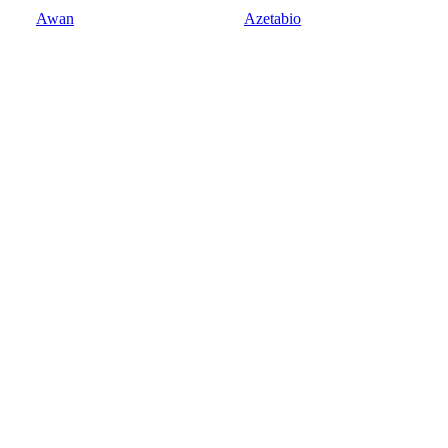
Awan
Azetabio