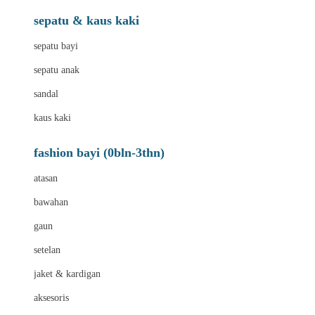
sepatu & kaus kaki
sepatu bayi
sepatu anak
sandal
kaus kaki
fashion bayi (0bln-3thn)
atasan
bawahan
gaun
setelan
jaket & kardigan
aksesoris