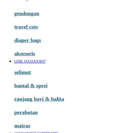
gendongan
travel cots
diaper bags
aksesoris
LINK JAGOAN3037
selimut
bantal & sprei
ranjang bayi & balita
perabotan
matras