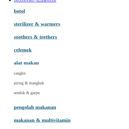
JAGOAN3037 ALTERNATIF
botol
sterilizer & warmers
soothers & teethers
celemek
alat makan
cangkir
piring & mangkuk
sendok & garpu
pengolah makanan
makanan & multivitamin