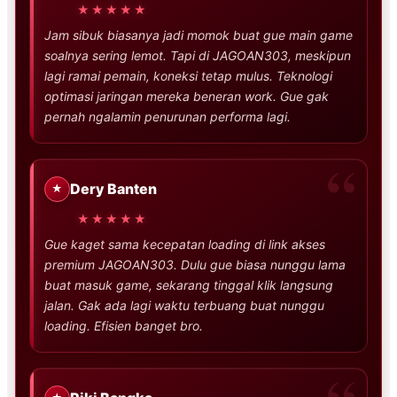
★★★★★
Jam sibuk biasanya jadi momok buat gue main game
soalnya sering lemot. Tapi di JAGOAN303, meskipun
lagi ramai pemain, koneksi tetap mulus. Teknologi
optimasi jaringan mereka beneran work. Gue gak
pernah ngalamin penurunan performa lagi.
Dery Banten
★★★★★
Gue kaget sama kecepatan loading di link akses
premium JAGOAN303. Dulu gue biasa nunggu lama
buat masuk game, sekarang tinggal klik langsung
jalan. Gak ada lagi waktu terbuang buat nunggu
loading. Efisien banget bro.