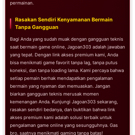
permainan.
Rasakan Sendiri Kenyamanan Bermain
Tanpa Gangguan
Bagi Anda yang sudah muak dengan gangguan teknis
saat bermain game online, Jagoan303 adalah jawaban
yang tepat. Dengan link akses premium kami, Anda
bisa menikmati game favorit tanpa lag, tanpa putus
koneksi, dan tanpa loading lama. Kami percaya bahwa
setiap pemain berhak mendapatkan pengalaman
bermain yang nyaman dan memuaskan. Jangan
biarkan gangguan teknis merusak momen
kemenangan Anda. Kunjungi Jagoan303 sekarang,
rasakan sendiri bedanya, dan buktikan bahwa link
akses premium kami adalah solusi terbaik untuk
pengalaman game online yang sesungguhnya. Gas
bro, saatnya menikmati gaming tanpa batas!