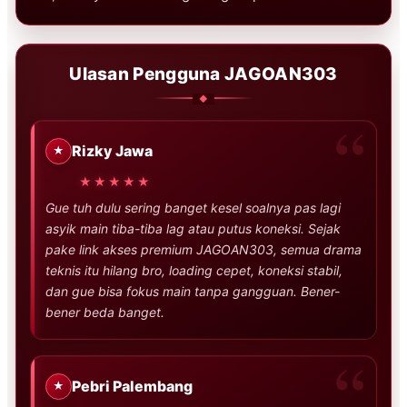
Ulasan Pengguna JAGOAN303
Rizky Jawa
★★★★★
Gue tuh dulu sering banget kesel soalnya pas lagi
asyik main tiba-tiba lag atau putus koneksi. Sejak
pake link akses premium JAGOAN303, semua drama
teknis itu hilang bro, loading cepet, koneksi stabil,
dan gue bisa fokus main tanpa gangguan. Bener-
bener beda banget.
Pebri Palembang