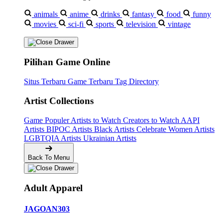
animals
anime
drinks
fantasy
food
funny
movies
sci-fi
sports
television
vintage
Pilihan Game Online
Situs Terbaru
Game Terbaru
Tag Directory
Artist Collections
Game Populer
Artists to Watch
Creators to Watch
AAPI
Artists
BIPOC Artists
Black Artists
Celebrate Women Artists
LGBTQIA Artists
Ukrainian Artists
Back To Menu
Adult Apparel
JAGOAN303