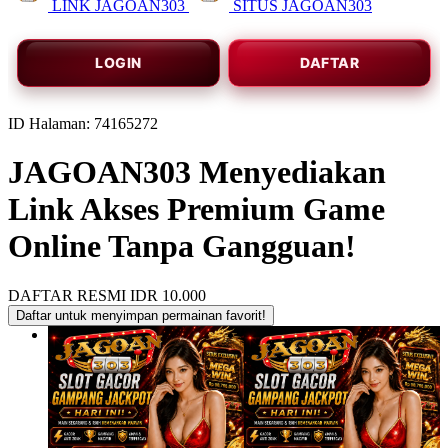
LINK JAGOAN303
SITUS JAGOAN303
LOGIN
DAFTAR
ID Halaman: 74165272
JAGOAN303 Menyediakan
Link Akses Premium Game
Online Tanpa Gangguan!
DAFTAR RESMI
IDR 10.000
Daftar untuk menyimpan permainan favorit!