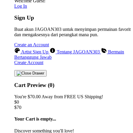
Welcome Guest!
Log In
Sign Up
Buat akun JAGOAN303 untuk menyimpan permainan favorit
dan mengaksesnya dari perangkat mana pun.
Create an Account
Artist Sign Up
Tentang JAGOAN303
Bermain
Bertanggung Jawab
Create Account
Cart Preview (0)
You're
$70.00
Away from
FREE US Shipping!
$0
$70
Your Cart is empty...
Discover something you'll love!