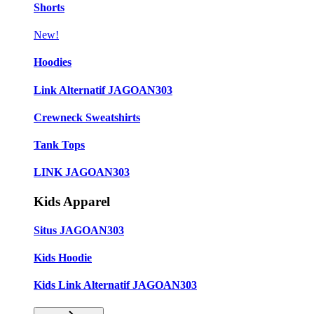
Shorts
New!
Hoodies
Link Alternatif JAGOAN303
Crewneck Sweatshirts
Tank Tops
LINK JAGOAN303
Kids Apparel
Situs JAGOAN303
Kids Hoodie
Kids Link Alternatif JAGOAN303