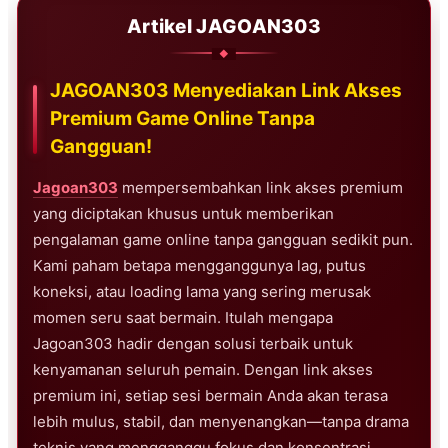
Artikel JAGOAN303
JAGOAN303 Menyediakan Link Akses
Premium Game Online Tanpa
Gangguan!
Jagoan303
mempersembahkan link akses premium
yang diciptakan khusus untuk memberikan
pengalaman game online tanpa gangguan sedikit pun.
Kami paham betapa mengganggunya lag, putus
koneksi, atau loading lama yang sering merusak
momen seru saat bermain. Itulah mengapa
Jagoan303 hadir dengan solusi terbaik untuk
kenyamanan seluruh pemain. Dengan link akses
premium ini, setiap sesi bermain Anda akan terasa
lebih mulus, stabil, dan menyenangkan—tanpa drama
teknis yang mengganggu fokus dan konsentrasi.