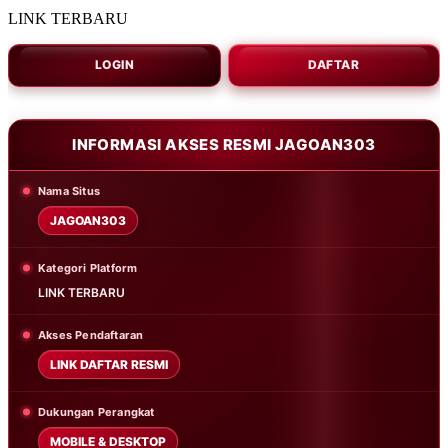
LINK TERBARU
LOGIN
DAFTAR
INFORMASI AKSES RESMI JAGOAN303
Nama Situs
JAGOAN303
Kategori Platform
LINK TERBARU
Akses Pendaftaran
LINK DAFTAR RESMI
Dukungan Perangkat
MOBILE & DESKTOP