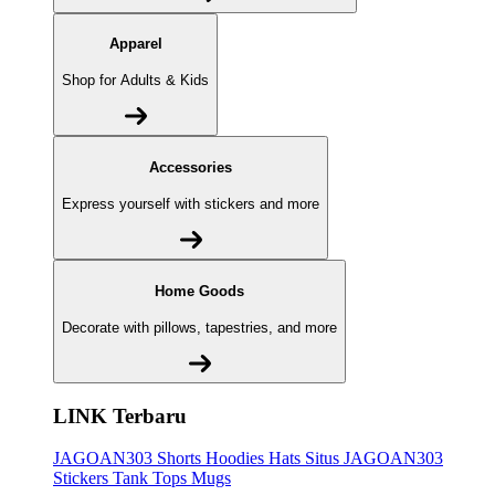
Apparel
Shop for Adults & Kids
Accessories
Express yourself with stickers and more
Home Goods
Decorate with pillows, tapestries, and more
LINK Terbaru
JAGOAN303
Shorts
Hoodies
Hats
Situs JAGOAN303
Stickers
Tank Tops
Mugs