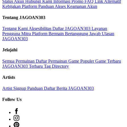
Status Akun
Hubungi Kami
Informasi Promo
FAQ
Link Alternatif
Kebijakan Platform
Panduan Akses
Keamanan Akun
Tentang JAGOAN303
Tentang Kami
Aksesibilitas
Daftar JAGOAN303
Layanan
Pengguna
Mitra Platform
Bermain Bertanggung Jawab
Ulasan
JAGOAN303
Jelajahi
Semua Permainan
Daftar Permainan
Game Populer
Game Terbaru
JAGOAN303 Terbaru
Tag Directory
Artists
Artist Signup
Panduan Daftar
Berita JAGOAN303
Follow Us