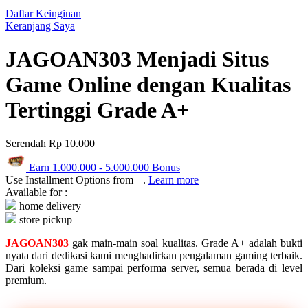
Q
Daftar Keinginan
Keranjang Saya
QV Baby
JAGOAN303 Menjadi Situs
R
Game Online dengan Kualitas
Real Shades
Tertinggi Grade A+
Red Castle
Ribbon Madness
Serendah
Rp 10.000
S
Earn
1.000.000
-
5.000.000
Bonus
Use Installment Options from
.
Learn more
Sebamed
Available for :
home delivery
Silver Cross
store pickup
Simply Idea
JAGOAN303
gak main-main soal kualitas. Grade A+ adalah bukti
nyata dari dedikasi kami menghadirkan pengalaman gaming terbaik.
Skip Hop
Dari koleksi game sampai performa server, semua berada di level
premium.
Spectra
Squishmallows