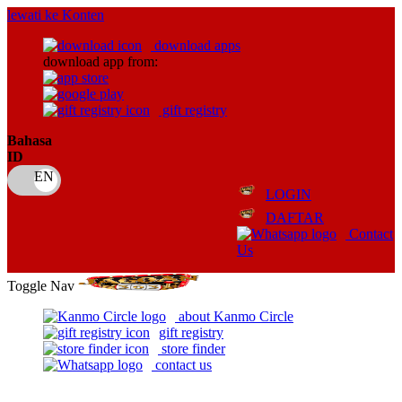
lewati ke Konten
download apps
download app from:
gift registry
Bahasa
ID
LOGIN
DAFTAR
Contact
Us
Toggle Nav
about Kanmo Circle
gift registry
store finder
contact us