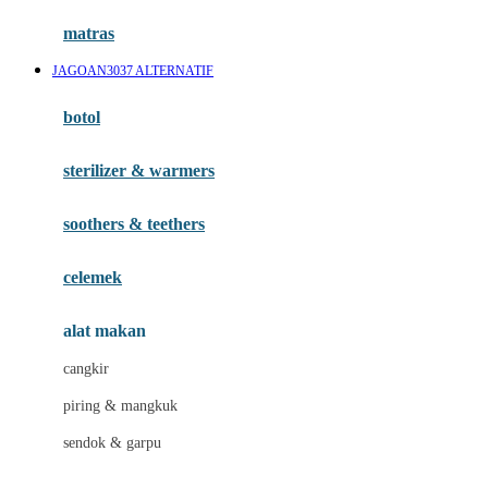
Hauck
matras
Havaianas
JAGOAN3037 ALTERNATIF
Hegen
botol
Hot Wheels
sterilizer & warmers
Hybrid
soothers & teethers
I
Inlacta DHA
celemek
Interlac
alat makan
Ivenet
cangkir
J
piring & mangkuk
Jack N Jill
sendok & garpu
Joie