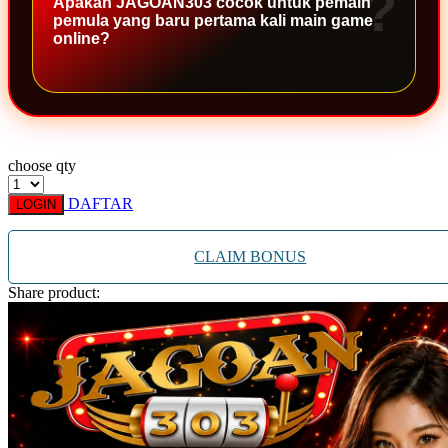
Apakah JAGOAN303 cocok untuk pemain
Xootz
pemula yang baru pertama kali main game
online?
Y
Yamatoya
Z
choose qty
Zaxy
DAFTAR
Zoggs
LOGIN
0-9
CLAIM BONUS
4Moms
Share product:
59S