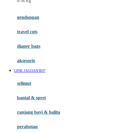
0-36 Kg
Fisher Price
Flipper
gendongan
Friends Of Sally
travel cots
G
diaper bags
Gb
Geko
aksesoris
Graco
LINK JAGOAN3037
Gund
selimut
H
bantal & sprei
Habbie
Haenim
ranjang bayi & balita
Happy Horse
perabotan
Happy Tummy