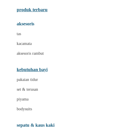
Azetabio
produk terbaru
B
aksesoris
Baabaasheepz
tas
Babiators
kacamata
Baby Dove
aksesoris rambut
Baby Jogger
Baby Rovega
kebutuhan bayi
Babybee
pakaian tidur
Banana Boat
set & terusan
Banz
piyama
Barbie
bodysuits
Beaba
Beauty Barn
sepatu & kaus kaki