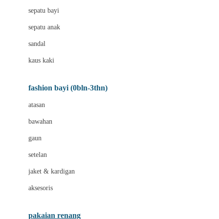
Bio Oil
sepatu bayi
Biolane
sepatu anak
Bite Fighters
sandal
Bizzi Growin
kaus kaki
Blackmores
fashion bayi (0bln-3thn)
Blooming Marvellous
atasan
Bonnels
bawahan
Bravado
gaun
Bruder
setelan
Brush Baby
jaket & kardigan
Buds Organics
aksesoris
Bugaboo
Buggygear
pakaian renang