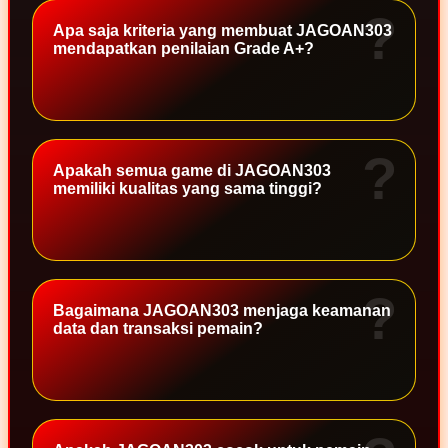
Apa saja kriteria yang membuat JAGOAN303
TY Toys
mendapatkan penilaian Grade A+?
U
V
Apakah semua game di JAGOAN303
memiliki kualitas yang sama tinggi?
Veja
Vitaflow
Vtech
W
Bagaimana JAGOAN303 menjaga keamanan
data dan transaksi pemain?
Waterland
Wellness
X