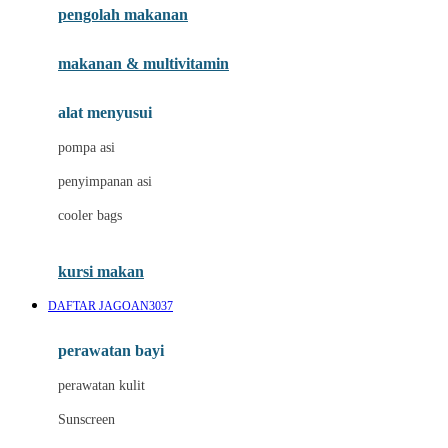
pengolah makanan
Joolz
Jujube
makanan & multivitamin
K
alat menyusui
Kiddycuts
pompa asi
Kumon
penyimpanan asi
L
cooler bags
Leapfrog
kursi makan
Leclerc
DAFTAR JAGOAN3037
Lee Vierra
Lillebaby
perawatan bayi
Little Bird Told Me
perawatan kulit
Little Miss Janis
Sunscreen
London Taxi