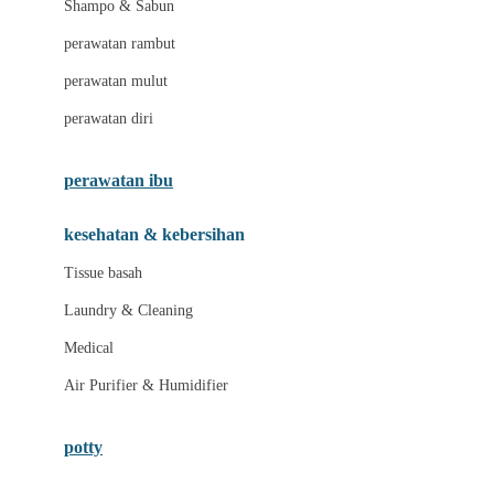
Shampo & Sabun
Love To Dream
perawatan rambut
perawatan mulut
M
perawatan diri
Magformers
Mama's Choice
perawatan ibu
Mamas&Papas
kesehatan & kebersihan
Mamaway
Tissue basah
Maxi Cosi
Laundry & Cleaning
Megabloks
Medical
Micro
Air Purifier & Humidifier
MiDeer
Mimi & Lula
potty
Mini Monkey