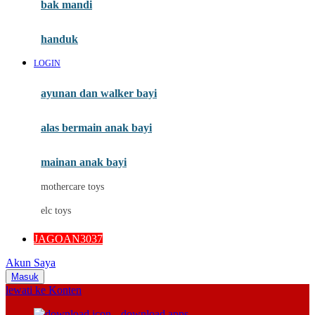
Moby
bak mandi
Momami
handuk
Mothercare
LOGIN
Mustela
ayunan dan walker bayi
My Buddy Tag
My K
alas bermain anak bayi
N
mainan anak bayi
Naif
mothercare toys
Nike
elc toys
Nordic Natural
JAGOAN3037
Nuby
Akun Saya
Nuna
Masuk
lewati ke Konten
O
download apps