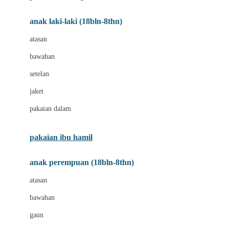
Bumkins
anak laki-laki (18bln-8thn)
C
atasan
Cetaphil
bawahan
Chicco
setelan
Childlife
jaket
Clevamama
pakaian dalam
Cocolatte
Cottonseeds
pakaian ibu hamil
Cozy N Safe
anak perempuan (18bln-8thn)
Crane
atasan
Cybex
bawahan
D
gaun
Dae Organics