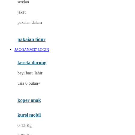
setelan
Docare
jaket
Doona
pakaian dalam
Down To Earth
Drew
pakaian tidur
Dr. Brown's
JAGOAN3037 LOGIN
E
kereta dorong
ELC
bayi baru lahir
Ergobaby
usia 6 bulan+
Expert Care
koper anak
Ezyroller
kursi mobil
F
0-13 Kg
Felt So Sweet