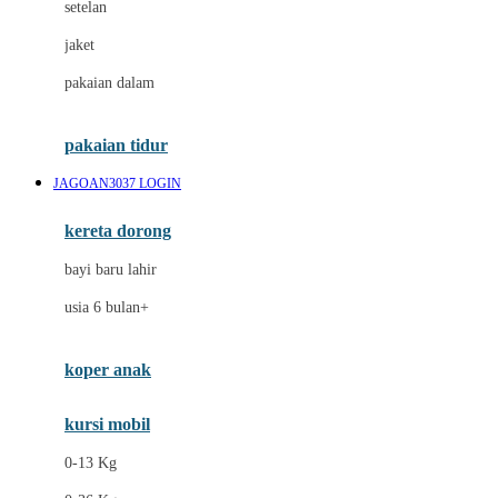
setelan
Docare
jaket
Doona
pakaian dalam
Down To Earth
Drew
pakaian tidur
Dr. Brown's
JAGOAN3037 LOGIN
E
kereta dorong
ELC
bayi baru lahir
Ergobaby
usia 6 bulan+
Expert Care
koper anak
Ezyroller
kursi mobil
F
0-13 Kg
Felt So Sweet