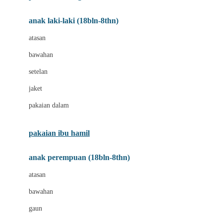
Bumkins
anak laki-laki (18bln-8thn)
C
atasan
Cetaphil
bawahan
Chicco
setelan
Childlife
jaket
Clevamama
pakaian dalam
Cocolatte
Cottonseeds
pakaian ibu hamil
Cozy N Safe
anak perempuan (18bln-8thn)
Crane
atasan
Cybex
bawahan
D
gaun
Dae Organics