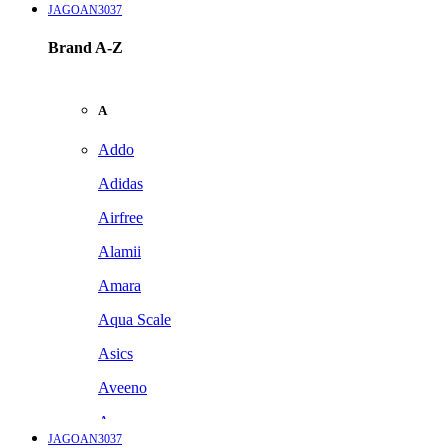
JAGOAN3037
Brand A-Z
A
Addo
Adidas
Airfree
Alamii
Amara
Aqua Scale
Asics
Aveeno
Awan
JAGOAN3037