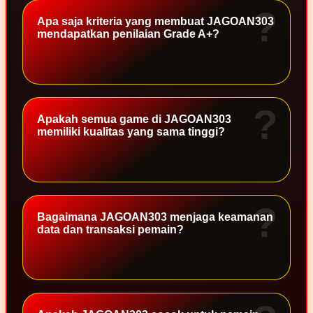
Apa saja kriteria yang membuat JAGOAN303
TY Toys
mendapatkan penilaian Grade A+?
U
V
Apakah semua game di JAGOAN303
memiliki kualitas yang sama tinggi?
Veja
Vitaflow
Vtech
W
Bagaimana JAGOAN303 menjaga keamanan
data dan transaksi pemain?
Waterland
Wellness
X