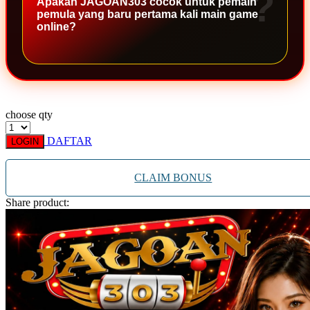
Apakah JAGOAN303 cocok untuk pemain
Xootz
pemula yang baru pertama kali main game
online?
Y
Yamatoya
Z
choose qty
Zaxy
DAFTAR
Zoggs
LOGIN
0-9
CLAIM BONUS
4Moms
Share product:
59S